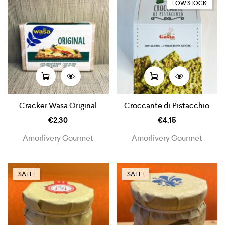
LOW STOCK
Cracker Wasa Original
Croccante di Pistacchio
€
2,30
€
4,15
Amorlivery Gourmet
Amorlivery Gourmet
SALE!
SALE!