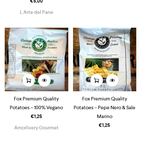
€
5,00
L Arte del Pane
Fox Premium Quality
Fox Premium Quality
Potatoes – 100% Vegano
Potatoes – Pepe Nero & Sale
€
1,25
Marino
€
1,25
Amorlivery Gourmet