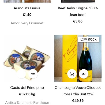
Aranciata Lurisia
Beef Jerky Original 100%
€
1,40
lean beef
€
3,80
Amorlivery Gourmet
LOW STOCK
Cacio del Principino
Champagne Veuve Clicquot
€
32,00
kg
Ponsardin Brut 12%
€
49,39
Antica Salumeria Pantheon