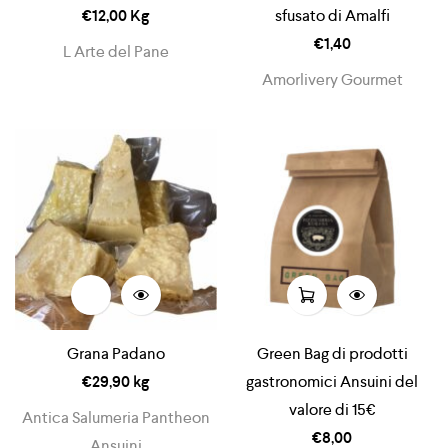
€
12,00
Kg
sfusato di Amalfi
€
1,40
L Arte del Pane
Amorlivery Gourmet
Grana Padano
Green Bag di prodotti
€
29,90
kg
gastronomici Ansuini del
valore di 15€
Antica Salumeria Pantheon
€
8,00
Ansuini