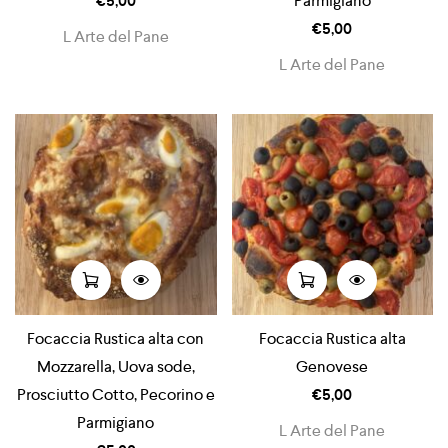
€
5,00
Parmigiano
€
5,00
L Arte del Pane
L Arte del Pane
Focaccia Rustica alta con
Focaccia Rustica alta
Mozzarella, Uova sode,
Genovese
Prosciutto Cotto, Pecorino e
€
5,00
Parmigiano
L Arte del Pane