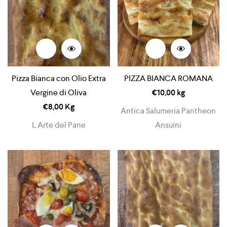
Pizza Bianca con Olio Extra
PIZZA BIANCA ROMANA
Vergine di Oliva
€
10,00
kg
€
8,00
Kg
Antica Salumeria Pantheon
L Arte del Pane
Ansuini