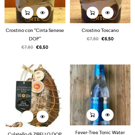
Crostino con “Cinta Senese
Crostino Toscano
DOP”
€
7,80
€
6,50
€
7,80
€
6,50
Fever-Tree Tonic Water
Culatello di ZIBELLO DOP