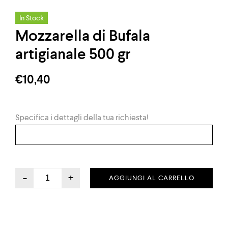
In Stock
Mozzarella di Bufala
artigianale 500 gr
€
10,40
Specifica i dettagli della tua richiesta!
-
+
AGGIUNGI AL CARRELLO