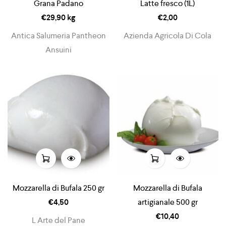
Grana Padano
Latte fresco (1L)
€
29,90
kg
€
2,00
Antica Salumeria Pantheon
Azienda Agricola Di Cola
Ansuini
Mozzarella di Bufala 250 gr
Mozzarella di Bufala
€
4,50
artigianale 500 gr
€
10,40
L Arte del Pane