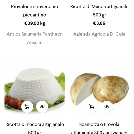
Provolone stravecchio
Ricotta di Mucca artigianale
piccantino
500 gr
€
39,00
kg
€
3,85
Antica Salumeria Pantheon
Azienda Agricola Di Cola
Ansuini
Ricotta di Pecora artigianale
Scamorza o Provola
500 gr
affumicata 300g artigianale