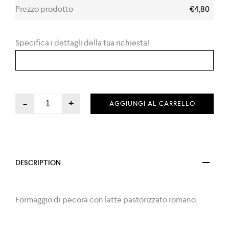
Prezzo prodotto
€4,80
Specifica i dettagli della tua richiesta!
-
+
AGGIUNGI AL CARRELLO
DESCRIPTION
Formaggio di pecora con latte pastorizzato romano.