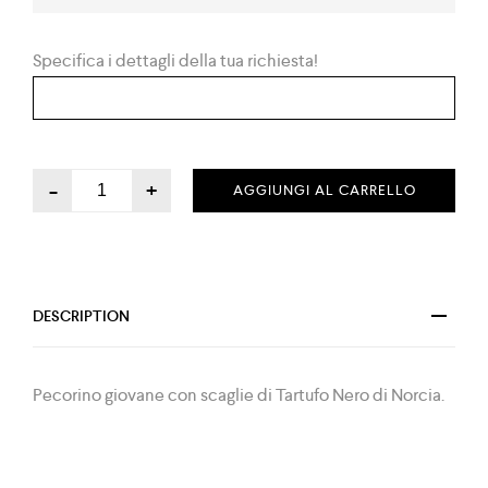
Specifica i dettagli della tua richiesta!
-
+
AGGIUNGI AL CARRELLO
DESCRIPTION
Pecorino giovane con scaglie di Tartufo Nero di Norcia.