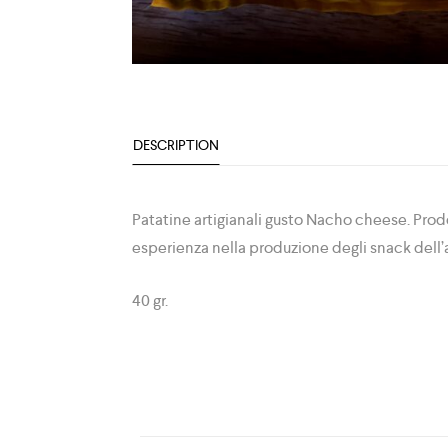
DESCRIPTION
Patatine artigianali gusto Nacho cheese. Prodo
esperienza nella produzione degli snack dell’
40 gr.