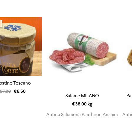
ostino Toscano
€
7,80
€
6,50
Salame MILANO
Pa
€
38,00
kg
Antica Salumeria Pantheon Ansuini
Anti