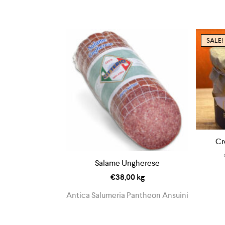
SALE!
Cr
Salame Ungherese
€
38,00
kg
Antica Salumeria Pantheon Ansuini