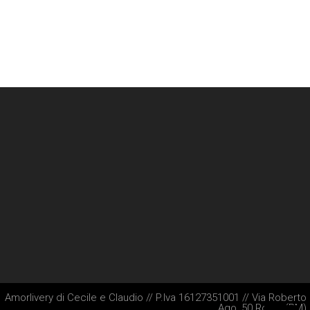
Amorlivery di Cecile e Claudio // P.Iva 16127351001 // Via Roberto
Ago, 50 Roma (RM)