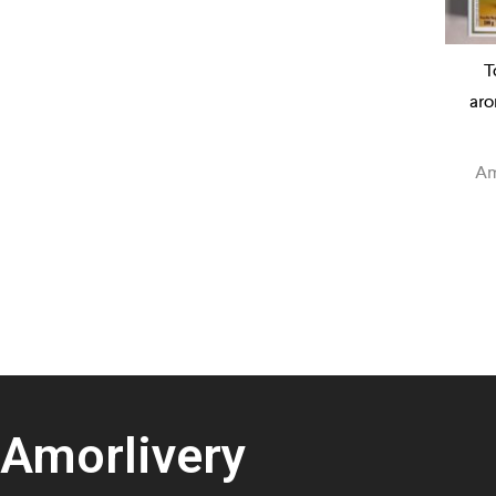
T
aro
Am
Amorlivery