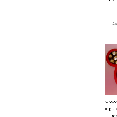
Am
Ciocco
in gra
ro