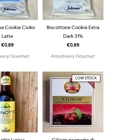
ne Cookie Cioko
Biscottone Cookie Extra
Latte
Dark 31%
€
0,89
€
0,89
very Gourmet
Amorlivery Gourmet
LOW STOCK
otto Lurisia
Ciliege ricoperte di