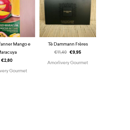
fanner Mango e
Tè Dammann Frères
aracuya
€
11,40
€
9,95
€
2,80
Amorlivery Gourmet
very Gourmet