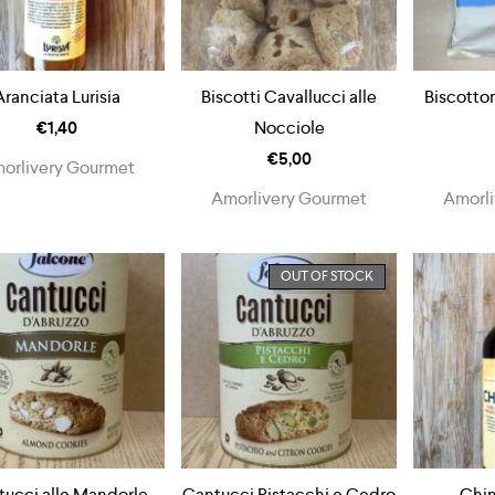
Aranciata Lurisia
Biscotti Cavallucci alle
Biscotto
€
1,40
Nocciole
€
5,00
orlivery Gourmet
Amorlivery Gourmet
Amorli
OUT OF STOCK
ucci alle Mandorle
Cantucci Pistacchi e Cedro
Chin