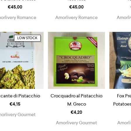
€
45,00
€
45,00
orlivery Romance
Amorlivery Romance
Amorli
LOW STOCK
cante di Pistacchio
Crocquadro al Pistacchio
Fox Pr
€
4,15
M. Greco
Potatoes 
€
4,20
orlivery Gourmet
Amorlivery Gourmet
Amorli