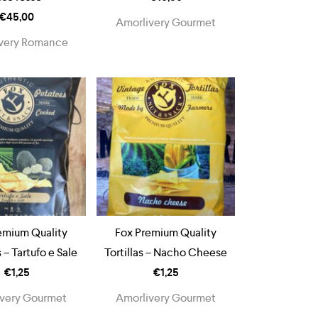
€
45,00
Amorlivery Gourmet
very Romance
emium Quality
Fox Premium Quality
– Tartufo e Sale
Tortillas – Nacho Cheese
€
1,25
€
1,25
very Gourmet
Amorlivery Gourmet