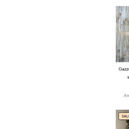
Gazzo
Am
SAL