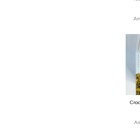
Am
Croc
Am