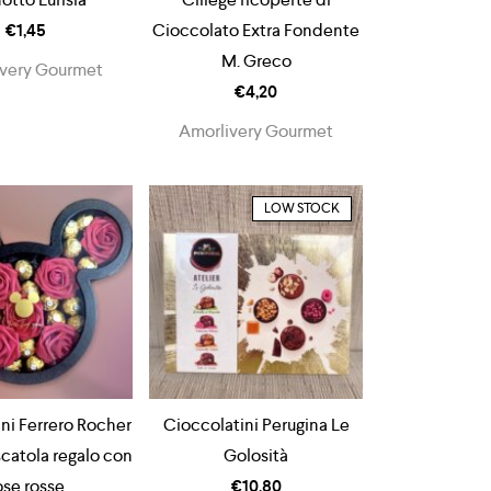
€
1,45
Cioccolato Extra Fondente
M. Greco
very Gourmet
€
4,20
Amorlivery Gourmet
LOW STOCK
ni Ferrero Rocher
Cioccolatini Perugina Le
scatola regalo con
Golosità
ose rosse
€
10,80