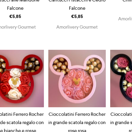
Falcone
Falcone
€
5,85
€
5,85
Amorli
orlivery Gourmet
Amorlivery Gourmet
latini Ferrero Rocher
Cioccolatini Ferrero Rocher
Cioccolati
nde scatola regalo con
in grande scatola regalo con
in grande 
se bianche e rosse
rose rosa
r