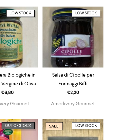
LOW STOCK
LOW STOCK
iera Biologiche in
Salsa di Cipolle per
 Vergine di Oliva
Formaggi Biffi
€
6,80
€
2,20
very Gourmet
Amorlivery Gourmet
OUT OF STOCK
LOW STOCK
SALE!