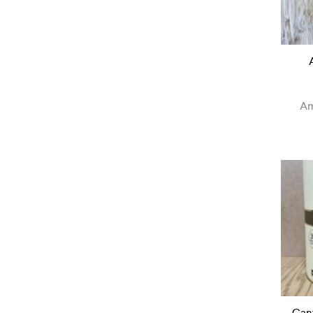
Am
Cant