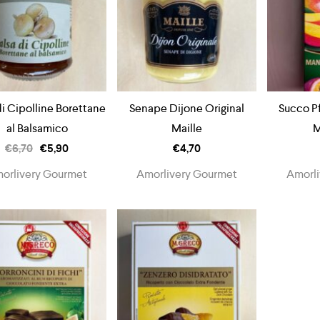
di Cipolline Borettane
Senape Dijone Original
Succo P
al Balsamico
Maille
M
€
6,70
€
5,90
€
4,70
orlivery Gourmet
Amorlivery Gourmet
Amorli