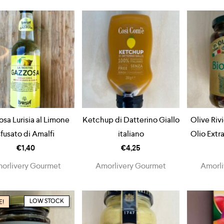
sa Lurisia al Limone
Ketchup di Datterino Giallo
Olive Riv
sfusato di Amalfi
italiano
Olio Extra
€
1,40
€
4,25
orlivery Gourmet
Amorlivery Gourmet
Amorli
LOW STOCK
E!