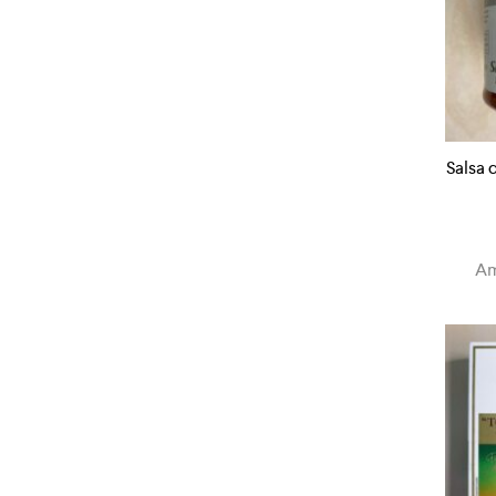
Salsa 
Am