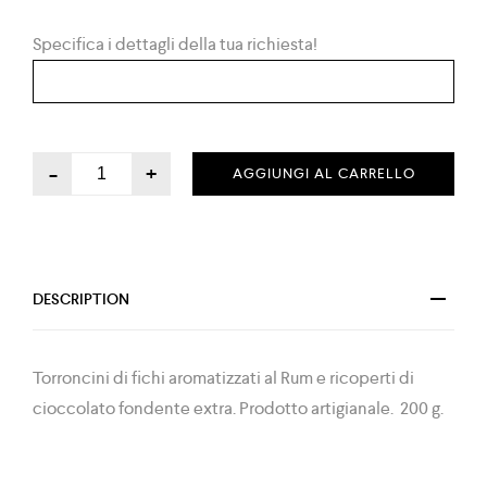
Specifica i dettagli della tua richiesta!
-
+
AGGIUNGI AL CARRELLO
DESCRIPTION
Torroncini di fichi aromatizzati al Rum e ricoperti di
cioccolato fondente extra. Prodotto artigianale. 200 g.