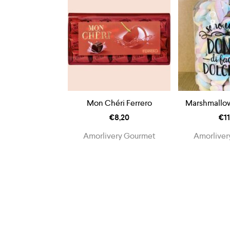
Mon Chéri Ferrero
Marshmallow
€
8,20
€
1
Amorlivery Gourmet
Amorliver