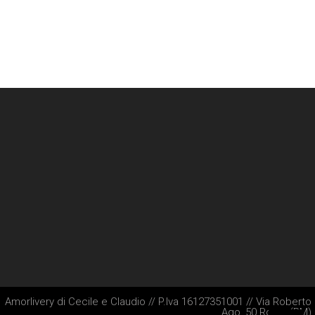
Amorlivery di Cecile e Claudio // P.Iva 16127351001 // Via Roberto
Ago, 50 Roma (RM)