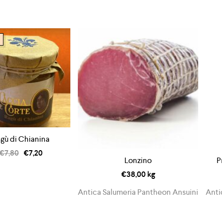
gù di Chianina
€
7,80
€
7,20
Lonzino
P
€
38,00
kg
Antica Salumeria Pantheon Ansuini
Anti