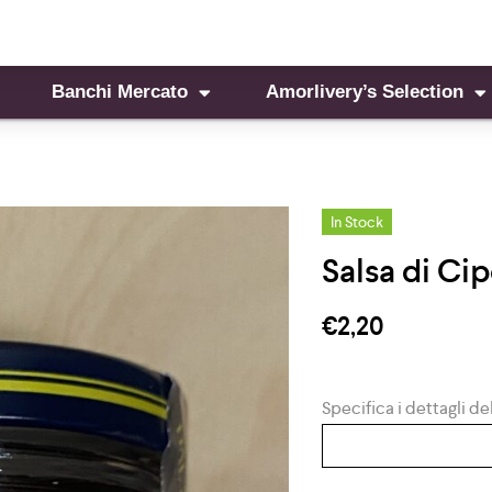
Banchi Mercato
Amorlivery’s Selection
In Stock
Salsa di Cip
€
2,20
Specifica i dettagli del