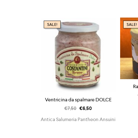
SALE!
SALE!
Ra
Ventricina da spalmare DOLCE
€
7,50
€
6,50
Antica Salumeria Pantheon Ansuini