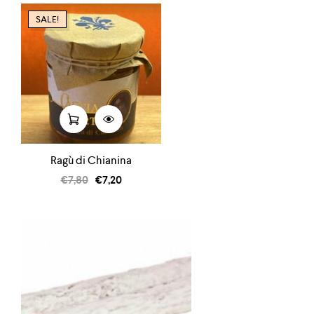
SALE!
Ragù di Chianina
€
7,80
€
7,20