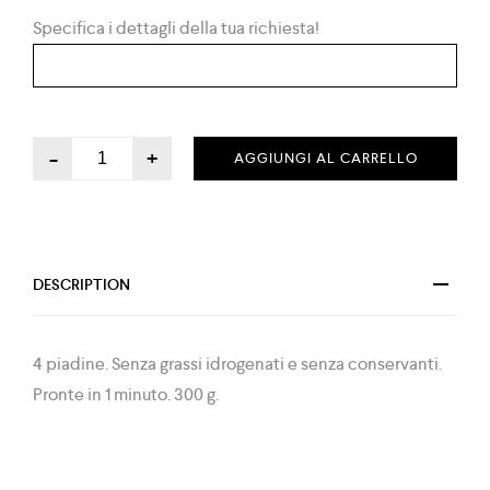
Specifica i dettagli della tua richiesta!
-
+
AGGIUNGI AL CARRELLO
DESCRIPTION
4 piadine. Senza grassi idrogenati e senza conservanti.
Pronte in 1 minuto. 300 g.