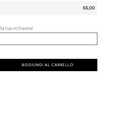
€6,00
la tua richiesta!
AGGIUNGI AL CARRELLO