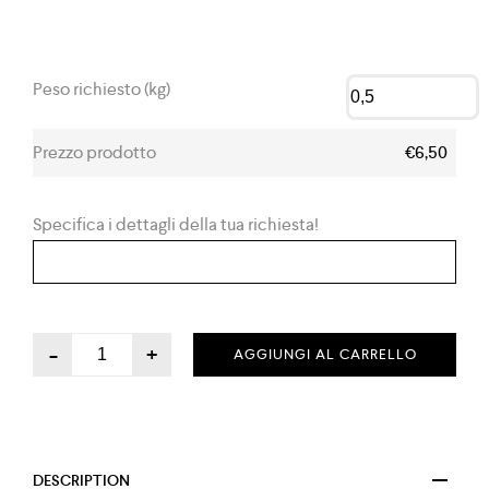
Peso richiesto (kg)
Prezzo prodotto
€6,50
Specifica i dettagli della tua richiesta!
-
+
AGGIUNGI AL CARRELLO
DESCRIPTION