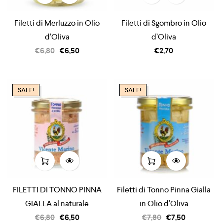
Filetti di Merluzzo in Olio
Filetti di Sgombro in Olio
d’Oliva
d’Oliva
€
6,80
€
6,50
€
2,70
SALE!
SALE!
FILETTI DI TONNO PINNA
Filetti di Tonno Pinna Gialla
GIALLA al naturale
in Olio d’Oliva
€
6,80
€
6,50
€
7,80
€
7,50