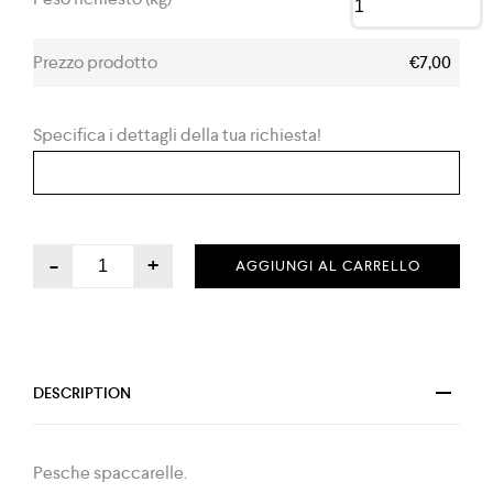
Prezzo prodotto
€7,00
Specifica i dettagli della tua richiesta!
-
+
AGGIUNGI AL CARRELLO
DESCRIPTION
Pesche spaccarelle.