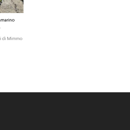
smarino
0
ri di Mimmo