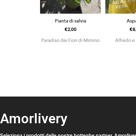
Pianta di salvia
Aspa
€
2,00
€
6
Paradiso dei Fiori di Mimmo
Alfredo e
Amorlivery
Seleziona i prodotti delle nostre botteghe partner, Amorlive