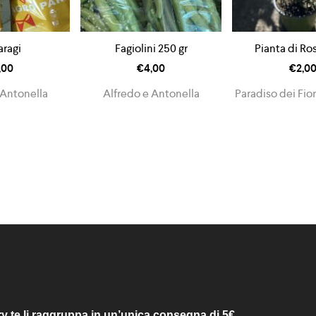
ragi
Fagiolini 250 gr
Pianta di Ro
,00
€
4,00
€
2,0
 Antonella
Alfredo e Antonella
Paradiso dei Fio
ry te li raggruppa in un’unica consegna di 5€