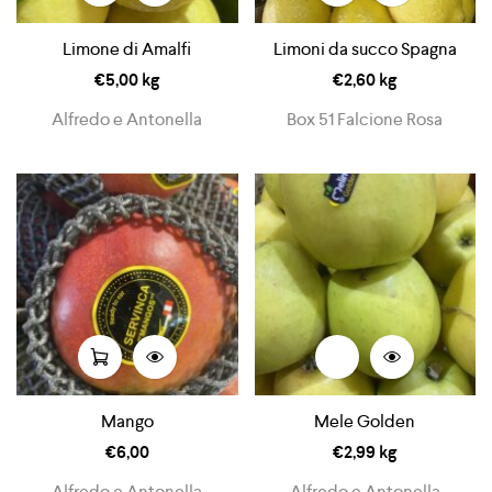
Limone di Amalfi
Limoni da succo Spagna
€
5,00
kg
€
2,60
kg
Alfredo e Antonella
Box 51 Falcione Rosa
Mango
Mele Golden
€
6,00
€
2,99
kg
Alfredo e Antonella
Alfredo e Antonella