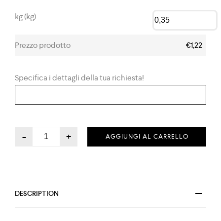
kg (kg)
Prezzo prodotto
€1,22
Specifica i dettagli della tua richiesta!
-
+
AGGIUNGI AL CARRELLO
DESCRIPTION