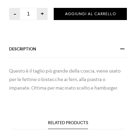
-
+
AGGIUNGI AL CARRELLO
DESCRIPTION
Questo è il taglio più grande della coscia, viene usato
per le fettine o bistecche ai ferri, alla piastra o
impanate. Ottima per macinato scelto e hamburger.
RELATED PRODUCTS