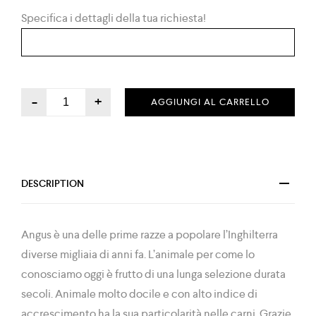
Specifica i dettagli della tua richiesta!
-
+
AGGIUNGI AL CARRELLO
DESCRIPTION
Angus è una delle prime razze a popolare l’Inghilterra
diverse migliaia di anni fa. L’animale per come lo
conosciamo oggi è frutto di una lunga selezione durata
secoli. Animale molto docile e con alto indice di
accrescimento ha la sua particolarità nelle carni. Grazie