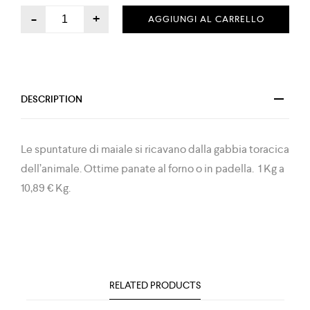
-
+
AGGIUNGI AL CARRELLO
DESCRIPTION
Le spuntature di maiale si ricavano dalla gabbia toracica
dell’animale. Ottime panate al forno o in padella. 1 Kg a
10,89
€
Kg.
RELATED PRODUCTS