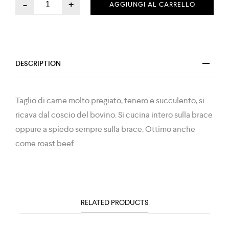
-
+
AGGIUNGI AL CARRELLO
DESCRIPTION
Taglio di carne molto pregiato, tenero e succulento, si
ricava dal coscio del bovino. Si cucina intero sulla brace
oppure a spiedo sempre sulla brace. Ottimo anche
come roast beef.
RELATED PRODUCTS