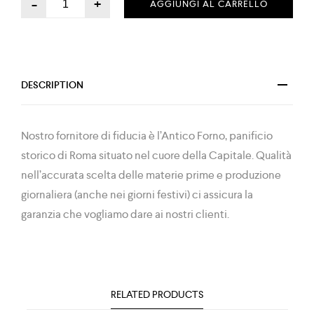
-
+
AGGIUNGI AL CARRELLO
DESCRIPTION
Nostro fornitore di fiducia è l’Antico Forno, panificio
storico di Roma situato nel cuore della Capitale. Qualità
nell’accurata scelta delle materie prime e produzione
giornaliera (anche nei giorni festivi) ci assicura la
garanzia che vogliamo dare ai nostri clienti.
RELATED PRODUCTS