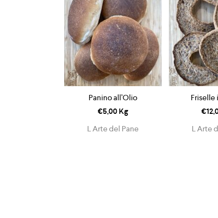
Panino all’Olio
Friselle 
€
5,00
Kg
€
12,
L Arte del Pane
L Arte 