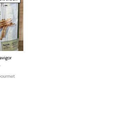
tavigor
0
Gourmet