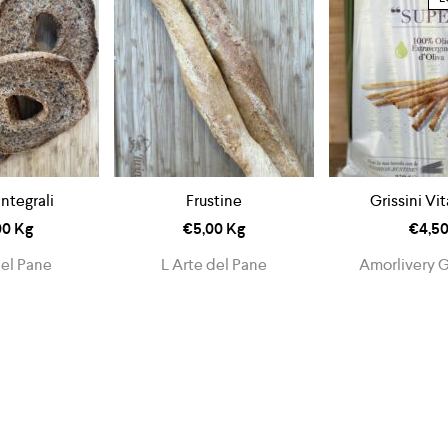
integrali
Frustine
Grissini Vi
00
Kg
€
5,00
Kg
€
4,5
del Pane
L Arte del Pane
Amorlivery 