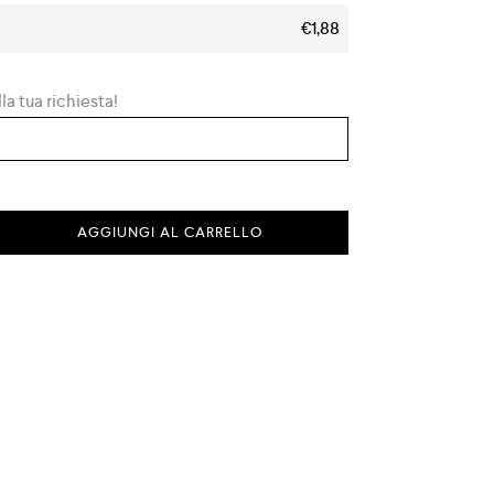
€1,88
la tua richiesta!
AGGIUNGI AL CARRELLO