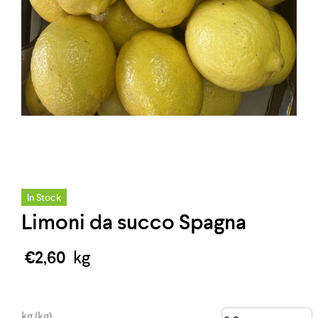
In Stock
Limoni da succo Spagna
€
2,60
kg
kg (kg)