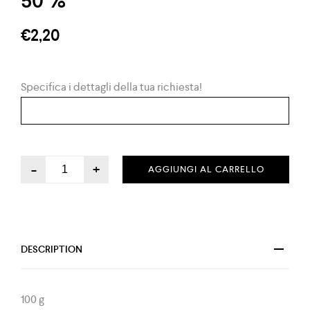
50 %
€
2,20
Specifica i dettagli della tua richiesta!
-
+
AGGIUNGI AL CARRELLO
DESCRIPTION
100 g