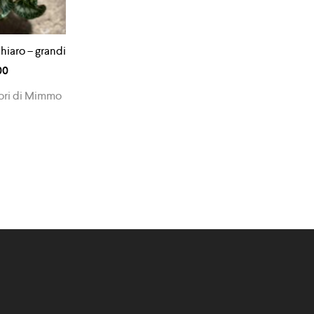
hiaro – grandi
00
iori di Mimmo