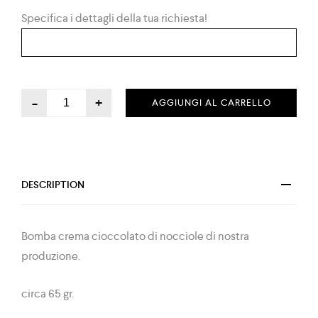
Specifica i dettagli della tua richiesta!
-
+
AGGIUNGI AL CARRELLO
DESCRIPTION
Bomba crema cioccolato di nocciole di nostra
produzione.
circa 65 gr.