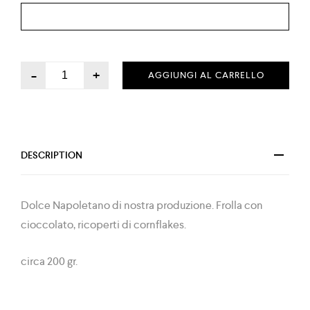
-
+
AGGIUNGI AL CARRELLO
DESCRIPTION
Dolce Napoletano di nostra produzione. Frolla con
cioccolato, ricoperti di cornflakes.
circa 200 gr.