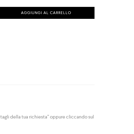
AGGIUNGI AL CARRELLO
ettagli della tua richiesta” oppure cliccando sul