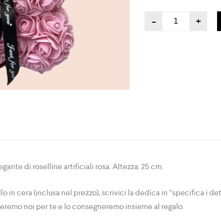
-
+
ante di roselline artificiali rosa. Altezza: 25 cm.
o in cera (inclusa nel prezzo), scrivici la dedica in “specifica i d
veremo noi per te e lo consegneremo insieme al regalo.