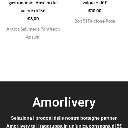
gastronomici Ansuini del
valore di 16€
valore di 15€
€
10,00
€
8,00
Box 51 Falcione Rosa
Antica Salumeria Pantheon
Ansuini
Amorlivery
Seleziona i prodotti delle nostre botteghe partner,
Amorlivery te li raggruppa in un’unica consegna di 5€