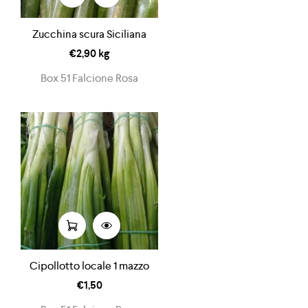
Zucchina scura Siciliana
€
2,90
kg
Box 51 Falcione Rosa
Cipollotto locale 1 mazzo
€
1,50