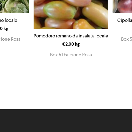
re locale
Cipolla
90
kg
Pomodoro romano da insalata locale
cione Rosa
Box 5
€
2,90
kg
Box 51 Falcione Rosa