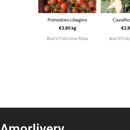
Pomodoro ciliegino
Cavolfio
€
3,90
kg
€
2,
Box 51 Falcione Rosa
Box 51 Fal
Amorlivery