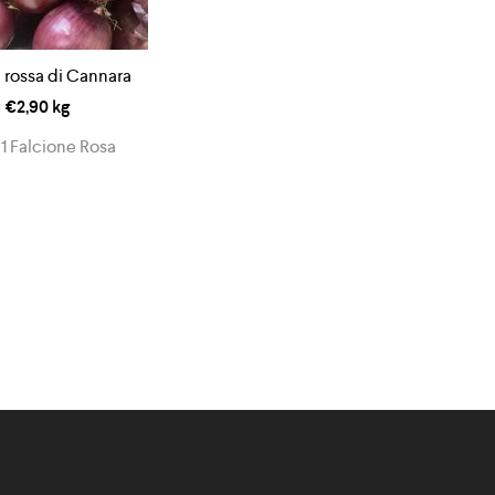
 rossa di Cannara
€
2,90
kg
1 Falcione Rosa