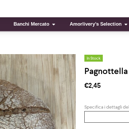
Banchi Mercato
Amorlivery’s Selection
In Stock
Pagnottella
€
2,45
Specifica i dettagli del