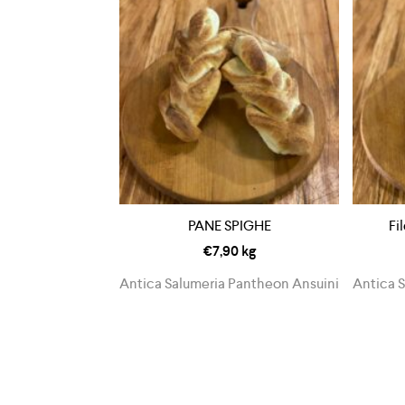
PANE SPIGHE
Fi
€
7,90
kg
Antica Salumeria Pantheon Ansuini
Antica 