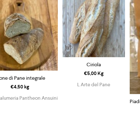
Ciriola
€
5,00
Kg
lone di Pane integrale
L Arte del Pane
€
4,50
kg
Salumeria Pantheon Ansuini
Piad