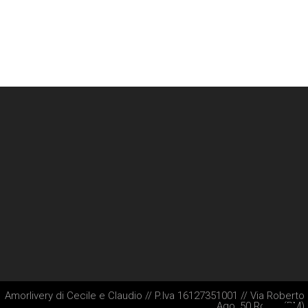
Amorlivery di Cecile e Claudio // P.Iva 16127351001 // Via Roberto
Ago, 50 Roma (RM)