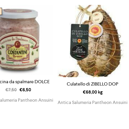
icina da spalmare DOLCE
Culatello di ZIBELLO DOP
€
7,50
€
6,50
€
68,00
kg
Salumeria Pantheon Ansuini
Antica Salumeria Pantheon Ansuini