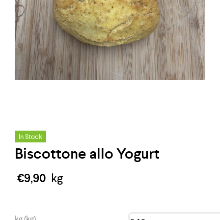
In Stock
Biscottone allo Yogurt
€
9,90
kg
kg (kg)