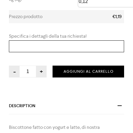
Prezzo prodotto
€1,19
Specifica i dettagli della tua richiesta!
-
+
AGGIUNGI AL CARRELLO
DESCRIPTION
Biscottone fatto con yogurt e latte, di nostra