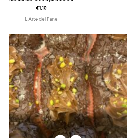
€
1,10
L Arte del Pane