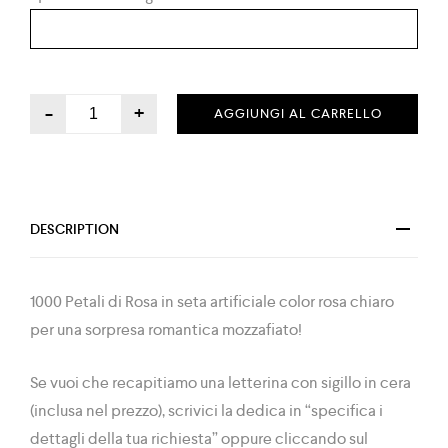
-
+
AGGIUNGI AL CARRELLO
DESCRIPTION
1000 Petali di Rosa in seta artificiale color rosa chiaro
per una sorpresa romantica mozzafiato!
Se vuoi che recapitiamo una letterina con sigillo in cera
(inclusa nel prezzo), scrivici la dedica in “specifica i
dettagli della tua richiesta” oppure cliccando sul