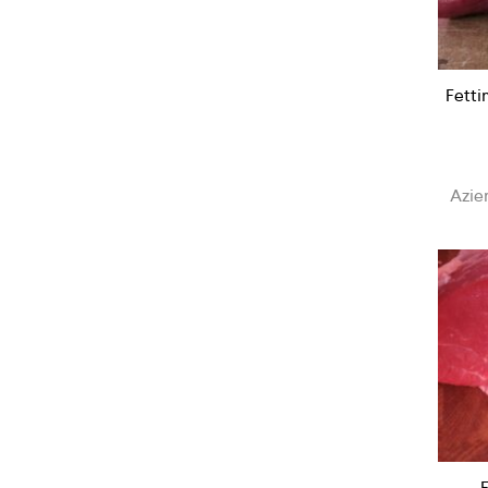
Fetti
Azie
F