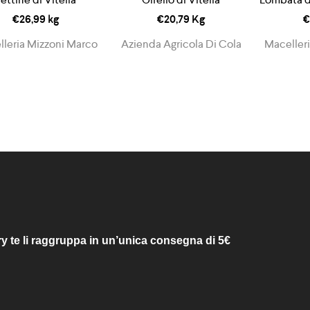
€
26,99
kg
€
20,79
Kg
€
leria Mizzoni Marco
Azienda Agricola Di Cola
Maceller
ry te li raggruppa in un’unica consegna di 5€