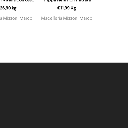
26,90
kg
€
11,99
Kg
ia Mizzoni Marco
Macelleria Mizzoni Marco