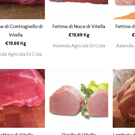
ne di Controgirello di
Fettine di Noce di Vitella
Fettine d
Vitella
€
19,69
Kg
€
€
19,69
Kg
Azienda Agricola Di Cola
Azienda 
nda Agricola Di Cola
ettine di Vitella
Girello di Vitella
Lombata di