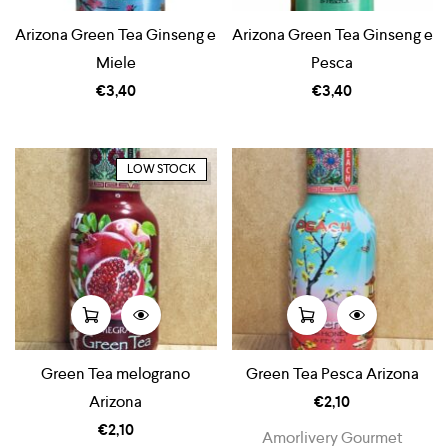
Arizona Green Tea Ginseng e
Arizona Green Tea Ginseng e
Miele
Pesca
€
3,40
€
3,40
LOW STOCK
Green Tea melograno
Green Tea Pesca Arizona
Arizona
€
2,10
€
2,10
Amorlivery Gourmet